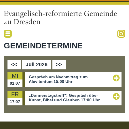
GEMEINDETERMINE
<<
Juli 2026
>>
MI
Gespräch am Nachmittag zum
Alevitentum
15:00 Uhr
01.07
FR
Sowohl in der Konfirmationspredigt als
„Donnerstagstreff“: Gespräch über
Kunst, Bibel und Glauben
17:00 Uhr
17.07
auch im Bericht von der
Konfirmandenfahrt war vom
Am Freitag, dem 17. Juli werden wir
Alevitentum die Rede. Beim Gespräch
über das Thema „Schöpfung –
am Nachmittag wird Pfarrer Brüder
Verantwortung und Herausforderung“